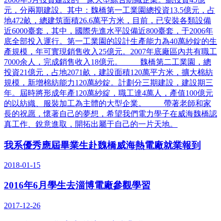
元，分兩期建設。其中：魏橋第一工業園總投資13.5億元，占
地472畝，總建筑面積26.6萬平方米，目前，已安裝各類設備
近6000臺套，其中，國際先進水平設備近800臺套，于2006年
底全部投入運行。第一工業園的設計生產能力為40萬紗錠的生
產規模，年可實現銷售收入25億元。2007年底廠區內共有職工
7000余人，完成銷售收入18億元。 魏橋第二工業園，總
投資21億元，占地2071畝，建設面積120萬平方米，擴大棉紡
規模，新增棉紡能力120萬紗錠。計劃分三期建設，建設期三
年。屆時將形成年產120萬紗綻，職工達4萬人，產值100億元
的以紡織、服裝加工為主體的大型企業。 帶著老師和家
長的祝愿，懷著自己的夢想，希望我們電力學子在威海魏橋認
真工作、銳意進取，開拓出屬于自己的一片天地。
我系優秀應屆畢業生赴魏橋威海熱電廠就業報到
2018-01-15
2016年6月學生去淄博電廠參觀學習
2017-12-26