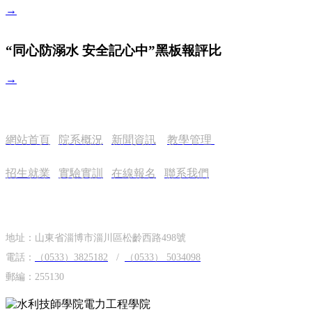
→
“同心防溺水 安全記心中”黑板報評比
→
快捷鏈接
網站首頁
院系概況
新聞資訊
教學管理
招生就業
實驗實訓
在線報名
聯系我們
聯系我們
地址：山東省淄博市淄川區松齡西路498號
電話：
（0533）3825182
/
（0533） 5034098
郵編：255130