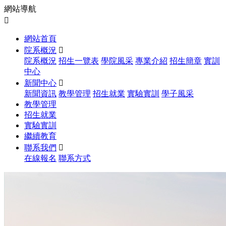
網站導航

網站首頁
院系概況

院系概況
招生一覽表
學院風采
專業介紹
招生簡章
實訓
中心
新聞中心

新聞資訊
教學管理
招生就業
實驗實訓
學子風采
教學管理
招生就業
實驗實訓
繼續教育
聯系我們

在線報名
聯系方式