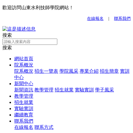
歡迎訪問山東水利技師學院網站！
在線報名
|
聯系我們
搜索
搜索
網站首頁
院系概況
院系概況
招生一覽表
學院風采
專業介紹
招生簡章
實訓
中心
新聞中心
新聞資訊
教學管理
招生就業
實驗實訓
學子風采
教學管理
招生就業
實驗實訓
繼續教育
聯系我們
在線報名
聯系方式