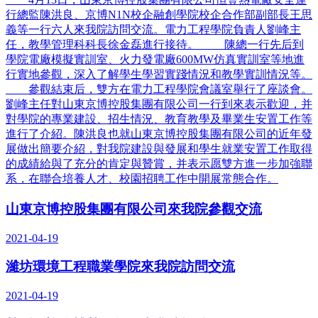
行總監陳洪良、京博N1N校企融創學院校企合作部副部長王思
義等一行六人來我院訪問交流。電力工程學院負責人劉峰主
任，教學管理科科長徐金磊進行接待。 陳總一行先后到
學院電廠模擬實訓室、火力發電廠600MW仿真實訓室等地進
行實地參觀，深入了解學生學習實踐情況和教學實訓情況等。
參觀結束后，雙方在電力工程學院會議室舉行了座談會。
劉峰主任對山東京博控股集團有限公司一行到來表示歡迎，并
對學院的專業建設、招生情況、教育教學及畢業生安置工作等
進行了介紹。陳洪良也就山東京博控股集團有限公司的近年發
展做出簡要介紹，對我院建設與發展和學生就業安置工作取得
的成績給與了充分的肯定與贊賞，并表示愿雙方進一步加強聯
系，在聯合培養人才、校園招聘工作中開展常態合作。
山東京博控股集團有限公司來我院參觀交流
2021-04-19
濰坊環境工程職業學院來我院訪問交流
2021-04-19